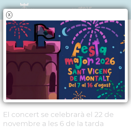
X
NOTÍCIES - ACTUALITAT
El Jazz rítmic i festiu
serà present al
Concert de Sant
Cecília
El concert se celebrarà el 22 de
novembre a les 6 de la tarda