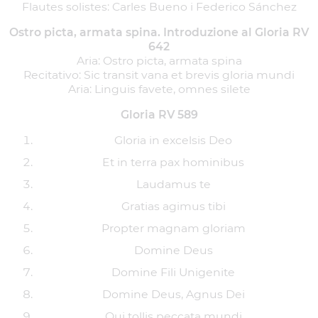
Flautes solistes: Carles Bueno i Federico Sánchez
Ostro picta, armata spina. Introduzione al Gloria RV
642
Aria: Ostro picta, armata spina
Recitativo: Sic transit vana et brevis gloria mundi
Aria: Linguis favete, omnes silete
Gloria RV 589
Gloria in excelsis Deo
Et in terra pax hominibus
Laudamus te
Gratias agimus tibi
Propter magnam gloriam
Domine Deus
Domine Fili Unigenite
Domine Deus, Agnus Dei
Qui tollis peccata mundi