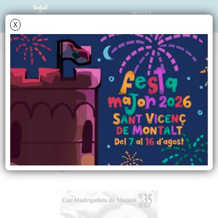
X
NOTÍCIES - ACTUALITAT
El Cor Madrigalista
interpreta Vivaldi a la
parròquia de Sant
Vicenç