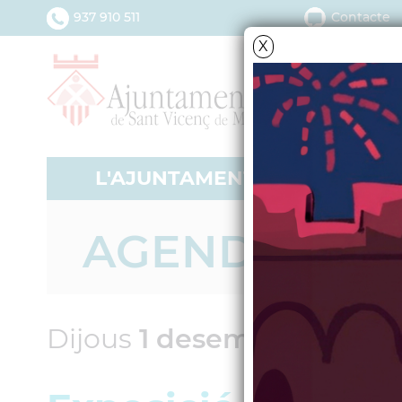
937 910 511
Contacte
X
L'AJUNTAMENT
SERV
AGENDA
Dijous
1
desembre
2005