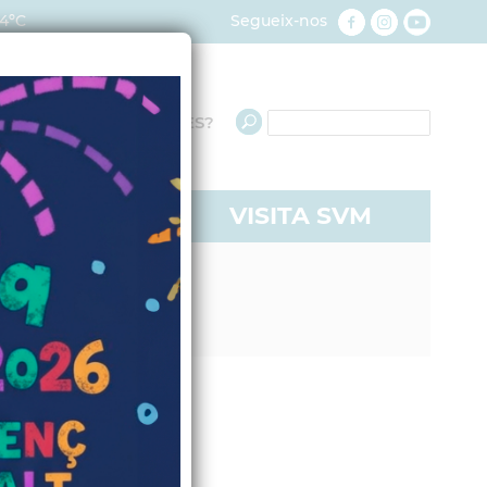
4ºC
Segueix-nos
QUÈ NECESSITES?
RE A SVM
VISITA SVM