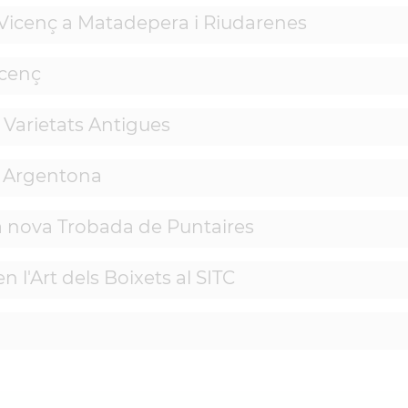
 Vicenç a Matadepera i Riudarenes
icenç
s Varietats Antigues
i Argentona
na nova Trobada de Puntaires
 l'Art dels Boixets al SITC