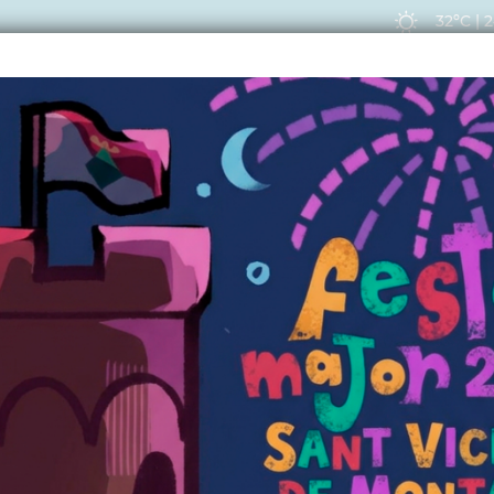
32ºC
|
2
EIS
ACTUALITAT
VIU