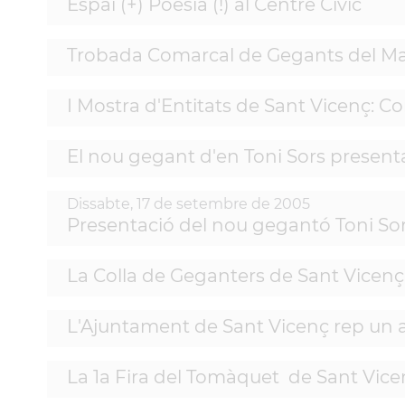
Espai (+) Poesia (!) al Centre Cívic
Trobada Comarcal de Gegants del Ma
I Mostra d'Entitats de Sant Vicenç: C
El nou gegant d'en Toni Sors presenta
Dissabte,
17
de
setembre
de
2005
Presentació del nou gegantó Toni So
La Colla de Geganters de Sant Vicenç 
L'Ajuntament de Sant Vicenç rep un aj
La 1a Fira del Tomàquet de Sant Vic