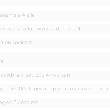
resme a Alella
onvocada la 1a. Jornada de Treball
t en societat
rs
celebra el seu 20é Aniversari
ut de 1.000€ per a la programació d'activitat
enç en 5 Cèntims