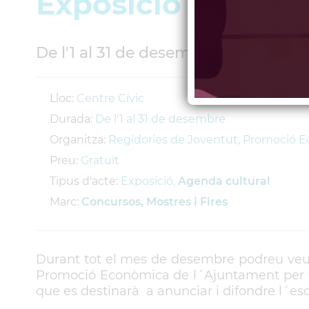
Exposició de Cart
De l'1 al 31 de desembre
Lloc:
Centre Cívic
Durada:
De l'1 al 31 de desembre
Organitza:
Regidories de Joventut, Promoció E
Preu:
Gratuït
Tipus d'acte:
Exposició,
Agenda cultural
Marc:
Concursos, Mostres i Fires
Durant tot el mes de desembre podreu veure
Promoció Econòmica de l´Ajuntament per tria
que es destinarà a anunciar i difondre l´esd