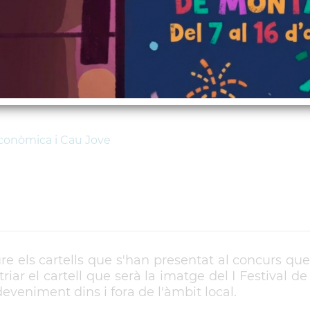
ells: SANVI-FILMS
conòmica i Cau Jove
 els cartells que s'han presentat al concurs que 
r el cartell que serà la imatge del I Festival d
eveniment dins i fora de l'àmbit local.