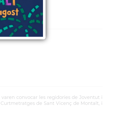
varen convocar les regidories de Joventut i
e Curtmetratges de Sant Vicenç de Montalt, i