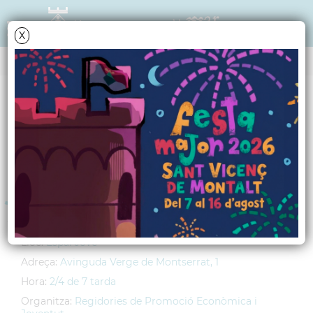
X
AGENDA
Dimarts
3
maig
2011
Club de feina per a
joves
Lloc:
Espai Jove
Adreça:
Avinguda Verge de Montserrat, 1
Hora:
2/4 de 7 tarda
Organitza:
Regidories de Promoció Econòmica i