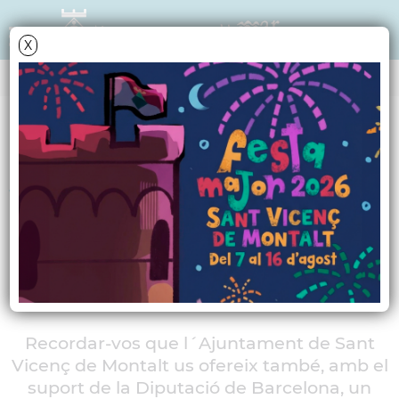
X
AGENDA
Dijous
19
maig
2011
Visita de l'Oficina
Mòbil d'Informació al
Consumidor
Recordar-vos que l´Ajuntament de Sant
Vicenç de Montalt us ofereix també, amb el
suport de la Diputació de Barcelona, un