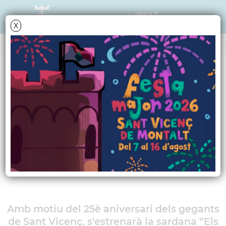
X
AGENDA
Dilluns
15
agost
2011
Ballada de sardanes i
vermut popular
Amb la Cobla Selvamar
Amb motiu del 25è aniversari dels gegants
de Sant Vicenç, s'estrenarà la sardana “Els