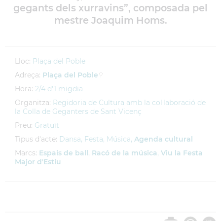
gegants dels xurravins”, composada pel
mestre Joaquim Homs.
Lloc:
Plaça del Poble
Adreça:
Plaça del Poble
Hora:
2/4 d'1 migdia
Organitza:
Regidoria de Cultura amb la col·laboració de
la Colla de Geganters de Sant Vicenç
Preu:
Gratuït
Tipus d'acte:
Dansa, Festa, Música,
Agenda cultural
Marcs:
Espais de ball
,
Racó de la música
,
Viu la Festa
Major d'Estiu