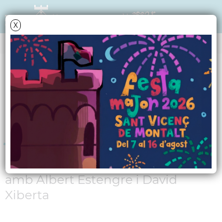
X
AGENDA
Diumenge
4
desembre
2011
Espectacle infantil "El
jardí d'en Pep"
A càrrec de la Companyia Paribori,
amb Albert Estengre i David
Xiberta