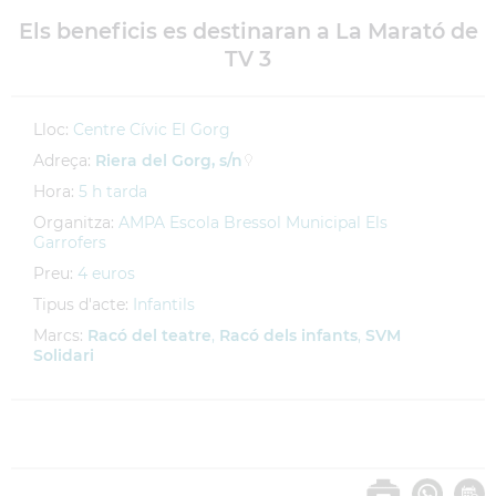
Els beneficis es destinaran a La Marató de
TV 3
Lloc:
Centre Cívic El Gorg
Adreça:
Riera del Gorg, s/n
Hora:
5 h tarda
Organitza:
AMPA Escola Bressol Municipal Els
Garrofers
Preu:
4 euros
Tipus d'acte:
Infantils
Marcs:
Racó del teatre
,
Racó dels infants
,
SVM
Solidari