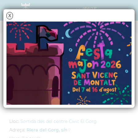
X
AGENDA
Divendres
23
març
2012
Anem al teatre:
"Campanades de
boda"
Lloc:
Sortida des del centre Cívic El Gorg
Adreça:
Riera del Gorg, s/n