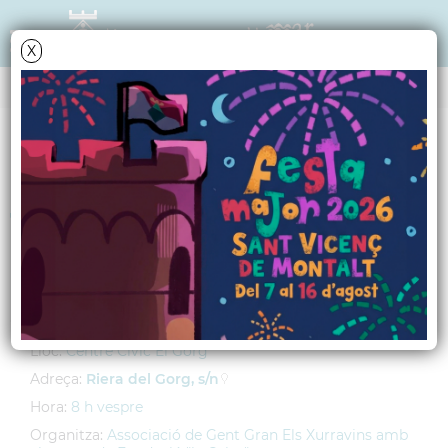
X
AGENDA
Dimarts
5
juny
2012
Taller: "Grans lectors"
Impartit per Sílvia Sánchez
Lloc:
Centre Cívic El Gorg
Adreça:
Riera del Gorg, s/n
Hora:
8 h vespre
Organitza:
Associació de Gent Gran Els Xurravins amb