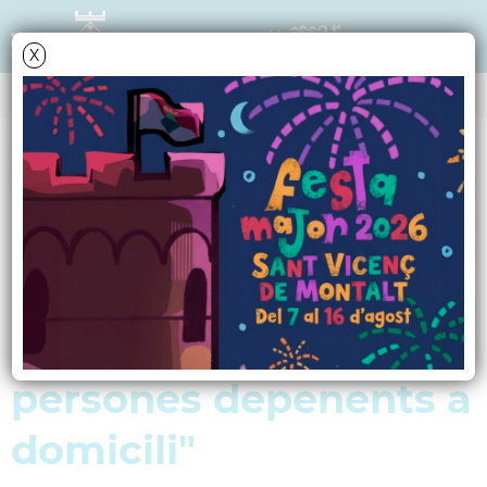
X
AGENDA
Dimecres
21
març
2012
Curs: "Manteniment i
rehabilitació
psicosocial de les
persones depenents a
domicili"