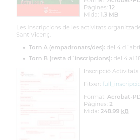
Format:
Acrobat-P
Pàgines:
12
Mida:
1.3
MB
Les inscripcions de les activitats organitz
Sant Vicenç.
Torn A (empadronats/des):
del 4 d´abril
Torn B (resta d´inscripcions):
del 4 al 1
Inscripció Activitats
Fitxer:
full_inscripc
Format:
Acrobat-P
Pàgines:
2
Mida:
248.99
kB