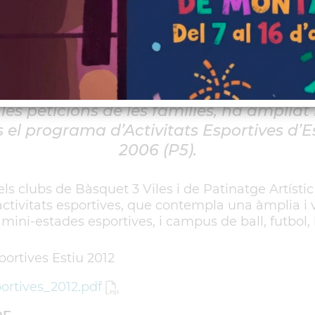
a quinzena del Campus de Ball i 
es
les peticions de les famílies, ha ampliat 
 el programa d’Activitats Esportives d’Es
2006 (P5).
 els clubs de Bàsquet 3 Viles i de Patinatge Artíst
tivitats esportives, que contempla una àmplia i va
 mini-estades esportives, i campus de ball, futbol,
sportives Estiu 2012
portives_2012.pdf