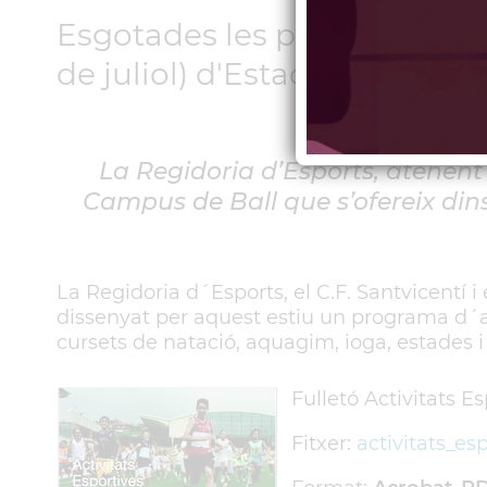
Esgotades les places de la 1
de juliol) d'Estades Esportiv
La Regidoria d’Esports, atenent 
Campus de Ball que s’ofereix dins
La Regidoria d´Esports, el C.F. Santvicentí i
dissenyat per aquest estiu un programa d´ac
cursets de natació, aquagim, ioga, estades i
Fulletó Activitats E
Fitxer:
activitats_es