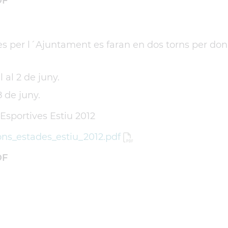
DF
ades per l´Ajuntament es faran en dos torns per do
 al 2 de juny.
8 de juny.
 Esportives Estiu 2012
ions_estades_estiu_2012.pdf
DF