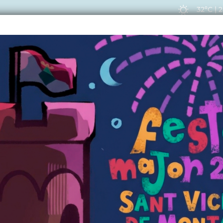
32ºC
|
2
EIS
ACTUALITAT
VIU
CTUALITAT
 les Activitats Esport