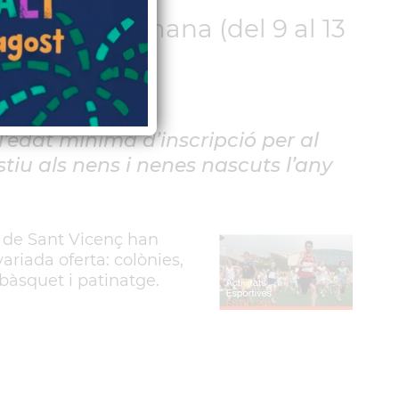
de la 3a setmana (del 9 al 13
l’edat mínima d’inscripció per al
tiu als nens i nenes nascuts l’any
ic de Sant Vicenç han
riada oferta: colònies,
 bàsquet i patinatge.