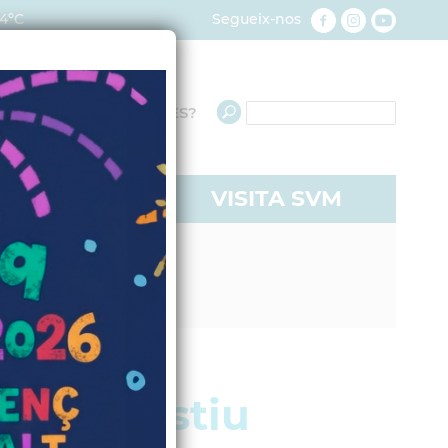
4ºC
Segueix-nos
QUÈ NECESSITES?
RE A SVM
VISITA SVM
ives d'Estiu