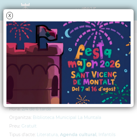
X
AGENDA
Dimecres
13
juny
2012
L'hora del conte
Lloc:
Centre Cívic El Gorg
Adreça:
Riera del Gorg, s/n
Hora:
2/4 de 6 tarda
Organitza:
Biblioteca Municipal La Muntala
Preu:
Gratuït
Tipus d'acte:
Literatura,
Agenda cultural
, Infantils