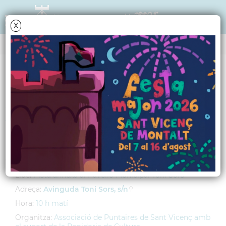
X
AGENDA
Diumenge
1
juliol
2012
XVI Trobada de
Puntaires
Lloc:
Pista annexa al Pavelló Municipal Toni Sors
Adreça:
Avinguda Toni Sors, s/n
Hora:
10 h matí
Organitza:
Associació de Puntaires de Sant Vicenç amb