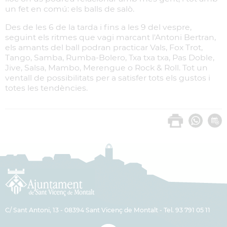
un fet en comú: els balls de salò.
Des de les 6 de la tarda i fins a les 9 del vespre,
seguint els ritmes que vagi marcant l'Antoni Bertran,
els amants del ball podran practicar Vals, Fox Trot,
Tango, Samba, Rumba-Bolero, Txa txa txa, Pas Doble,
Jive, Salsa, Mambo, Merengue o Rock & Roll. Tot un
ventall de possibilitats per a satisfer tots els gustos i
totes les tendències.
C/ Sant Antoni, 13 - 08394 Sant Vicenç de Montalt - Tel. 93 791 05 11