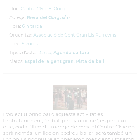
Lloc:
Centre Cívic El Gorg
Adreça:
Riera del Gorg, s/n
Hora:
6 h tarda
Organitza:
Associació de Gent Gran Els Xurravins
Preu:
5 euros
Tipus d'acte:
Dansa,
Agenda cultural
Marcs:
Espai de la gent gran
,
Pista de ball
L'objectiu principal d'aquesta activitat és
l'entreteniment, "el ball per gaudir-ne", és per això
que, cada últim diumenge de mes, el Centre Cívic no
serà només un lloc on podreu ballar, serà també un
lloc on us podreu relacionar amb més gent, i tot amb