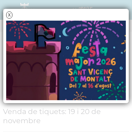
X
AGENDA
Diumenge
2
desembre
2012
Els balls de saló
també celebren el
Nadal
Venda de tiquets: 19 i 20 de
novembre