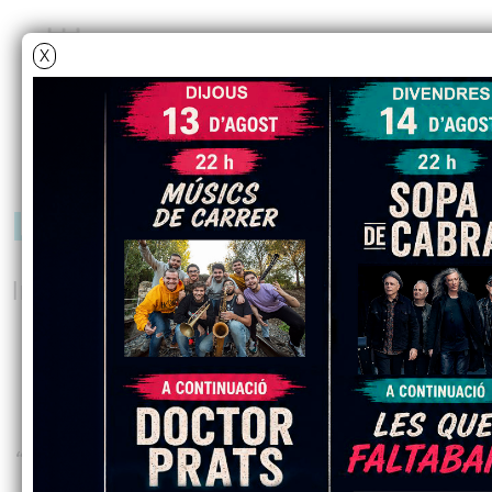
X
L'Oriola impulsa una co
Inscripcions obertes
“La pràctica del cant coral és una forma més
un adult a una vivència plaent de la músi