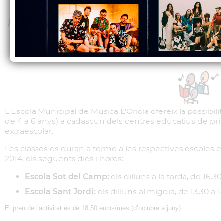
d’expressió musical col·lectiva i una
l’ensenyament musical perquè té, a més, un
persona”
L'Escola Municipal de Música L'Oriola ofereix la possibili
de 4 a 6 anys) a cadascun dels centres educatius de prim
extraescolar.
Les classes es duran a terme a les respectives escoles e
2014, els següents dies i hores:
Escola Sot del Camp:
els dilluns a la tarda, de 16.3
Escola Sant Jordi:
els dilluns al migdia, de 13.30 a 
El preu de l’activitat és de 18,50 euros/mes (d’octubre a juny).