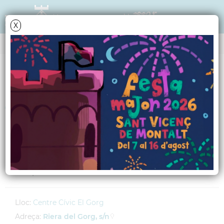
X
AGENDA
Dijous
28
febrer
2013
Taller d'escriptura
A càrrec d'en Pius Morera i Prat, poeta i
professor de literatura catalana.
Lloc:
Centre Cívic El Gorg
Adreça:
Riera del Gorg, s/n