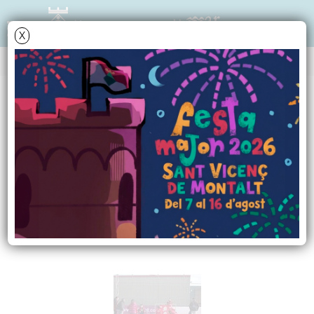
X
NOTÍCIES - ACTUALITAT
El grup
"Xurrifutbol"
,
guanya la
Bibliogimcana
Futbolera