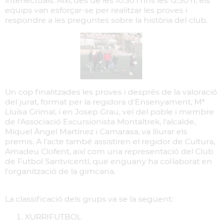
intel·lectuals. Així, des de les 10.30 i fins les 12.30 h, els
equips van esforçar-se per realitzar les proves i
respondre a les preguntes sobre la història del club.
Un cop finalitzades les proves i després de la valoració
del jurat, format per la regidora d'Ensenyament, Mª
Lluïsa Grimal, i en Josep Grau, veí del poble i membre
de l'Associació Excursionista Montaltrek, l'alcalde,
Miquel Àngel Martínez i Camarasa, va lliurar els
premis. A l'acte també assistiren el regidor de Cultura,
Amadeu Clofent, així com una representació del Club
de Futbol Santvicentí, que enguany ha col·laborat en
l'organització de la gimcana.
La classificació dels grups va se la següent:
XURRIFUTBOL