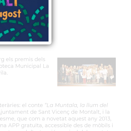
org els premis dels
lioteca Municipal La
la.
teràries: el conte
“La Muntala, la llum del
 l'Ajuntament de Sant Vicenç de Montalt, i la
aresme, que com a novetat aquest any 2013,
una APP gratuïta, accessible des de mòbils i