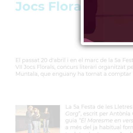
Jocs Florals
El passat 20 d'abril i en el marc de la 5a Fes
VII Jocs Florals, concurs literari organitzat
Muntala, que enguany ha tornat a comptar am
La 5a Festa de les Lletres
Gorg
”, escrit per Antònia
guia
“El Maresme en vers
a més del ja habitual for