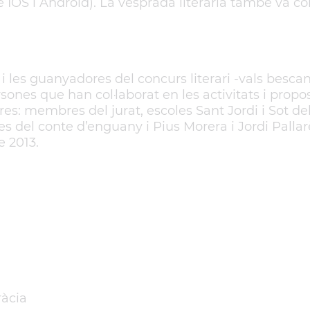
e IOS i Android). La vesprada literària també va 
 les guanyadores del concurs literari -vals bescanv
sones que han col·laborat en les activitats i propo
etres: membres del jurat, escoles Sant Jordi i Sot d
res del conte d’enguany i Pius Morera i Jordi Pallar
e 2013.
ràcia