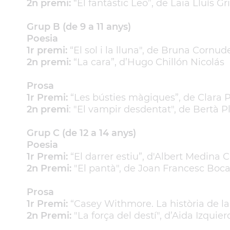
2n premi:
“El fantàstic Leo”, de Laia Lluís Gr
Grup B (de 9 a 11 anys)
Poesia
1r premi:
“El sol i la lluna", de Bruna Cornude
2n premi:
“La cara”, d’Hugo Chillón Nicolás
Prosa
1r Premi:
“Les bústies màgiques”, de Clara
2n premi
: "El vampir desdentat", de Bertà P
Grup C (de 12 a 14 anys)
Poesia
1r Premi:
“El darrer estiu”, d'Albert Medina 
2n Premi:
"El pantà", de Joan Francesc Boc
Prosa
1r Premi:
“Casey Withmore. La història de l
2n Premi:
"La força del destí", d’Aida Izquie