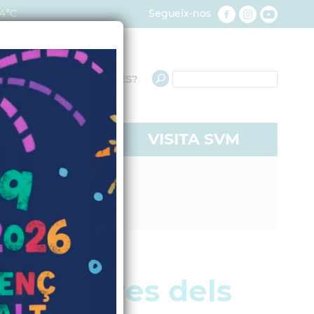
4ºC
Segueix-nos
QUÈ NECESSITES?
RE A SVM
VISITA SVM
uanyadores dels