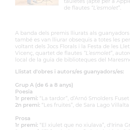
tauletes (apte per a Appl
de flautes
“L’esmolet
”.
A banda dels premis lliurats als guanyadors i
també es van lliurar obsequis a totes les per
voltant dels Jocs Florals i la Festa de les Ll
Vicenç, quartet de flautes
“L’esmolet
”, auto
local de la guia de biblioteques del Maresm
Llistat d'obres i autors/es guanyadors/es:
Grup A (de 6 a 8 anys)
Poesia
1r premi:
“La tardor”, d’Arnó Smolders Fuset
2n premi:
“Les fruites”, de Sara Lago Villalta
Prosa
1r premi:
“El xiulet que no xiulava”, d'Irina G