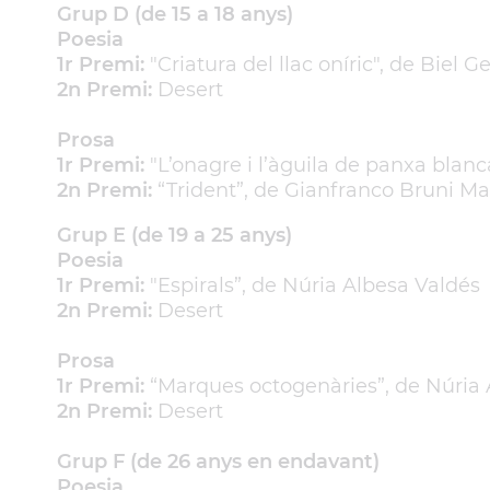
Grup D (de 15 a 18 anys)
Poesia
1r Premi:
"Criatura del llac oníric", de Biel G
2n Premi:
Desert
Prosa
1r Premi:
"L’onagre i l’àguila de panxa blanc
2n Premi:
“Trident”, de Gianfranco Bruni M
Grup E (de 19 a 25 anys)
Poesia
1r Premi:
"Espirals”, de Núria Albesa Valdés
2n Premi:
Desert
Prosa
1r Premi:
“Marques octogenàries”, de Núria 
2n Premi:
Desert
Grup F (de 26 anys en endavant)
Poesia