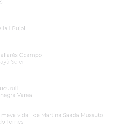
is
lla i Pujol
 Pallarès Ocampo
layà Soler
Cucurull
anegra Varea
a meva vida”, de Martina Saada Mussuto
rdo Tornés