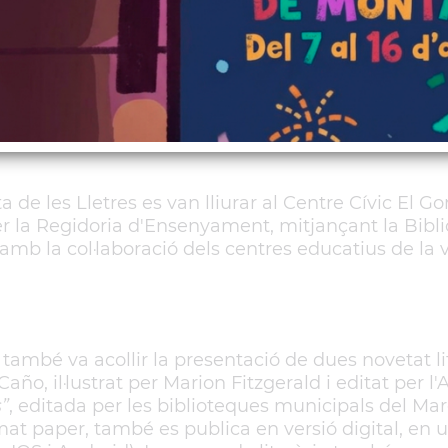
La 5a Festa de les Lletres en un clic
ta de les Lletres es van lliurar al Centre Cívic El G
 per la Regidoria d'Ensenyament, mitjançant la Bib
b la col·laboració dels centres educatius de la vi
 també va acollir la presentació de dues novetat li
 Caño, il·lustrat per Marion Fitzgerald i editat per
”
, editada per les biblioteques municipals del M
mat paper, també es publica en versió digital, en 