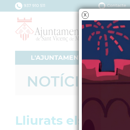
937 910 511
Contacte
X
L'AJUNTAMENT
SERV
NOTÍCIES - A
Lliurats els prem