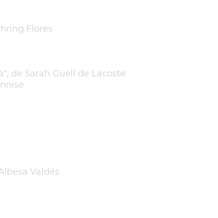
ehring Flores
a", de Sarah Güell de Lacoste
annise
Albesa Valdés