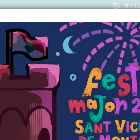
31ºC
|
2
EIS
ACTUALITAT
VIU
CTUALITAT
is als guanyadors i g