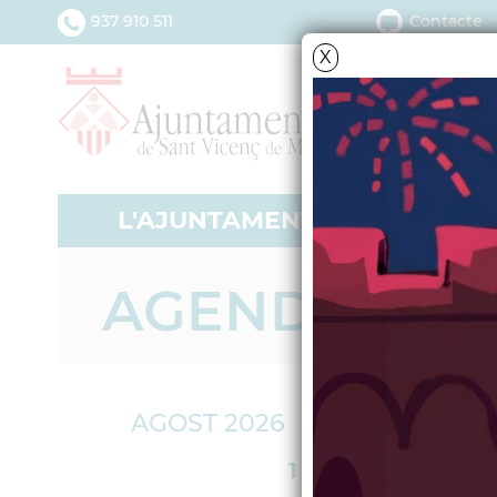
937 910 511
Contacte
X
L'AJUNTAMENT
SERV
AGENDA
AGOST 2026
AFEGIR
1
2
<
anteriors