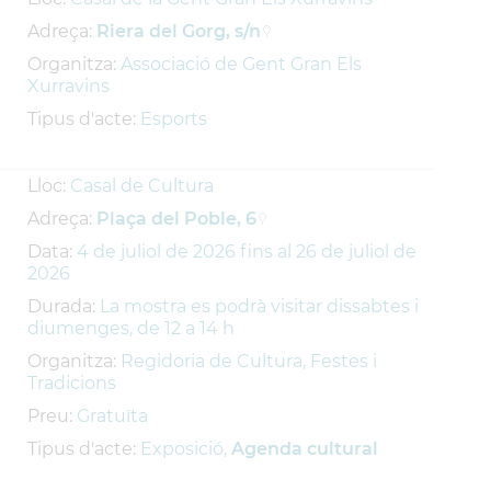
Adreça:
Riera del Gorg, s/n
Organitza:
Associació de Gent Gran Els
Xurravins
Tipus d'acte:
Esports
Lloc:
Casal de Cultura
Adreça:
Plaça del Poble, 6
Data:
4
de
juliol
de
2026
fins al
26
de
juliol
de
2026
Durada:
La mostra es podrà visitar dissabtes i
diumenges, de 12 a 14 h
Organitza:
Regidoria de Cultura, Festes i
Tradicions
Preu:
Gratuïta
Tipus d'acte:
Exposició,
Agenda cultural