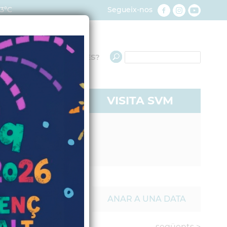
23ºC
Segueix-nos
QUÈ NECESSITES?
RE A SVM
VISITA SVM
 TIPUS D'ACTES
ANAR A UNA DATA
següents
>