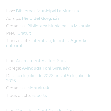
Lloc:
Biblioteca Municipal La Muntala
Adreça:
Riera del Gorg, s/n
Organitza:
Biblioteca Municipal La Muntala
Preu:
Gratuït
Tipus d'acte:
Literatura, Infantils,
Agenda
cultural
Lloc:
Aparcament Av. Toni Sors
Adreça:
Avinguda Toni Sors, s/n
Data:
4
de
juliol
de
2026
fins al
5
de
juliol
de
2026
Organitza:
Montaltrek
Tipus d'acte:
Esports
Lloc:
Casal de la Gent Gran Els Xurravins