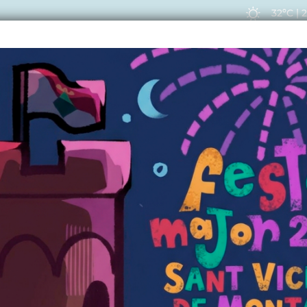
32ºC
|
EIS
ACTUALITAT
VIU
 ACTES
TRIAR PER ÀREES
TRIAR PER