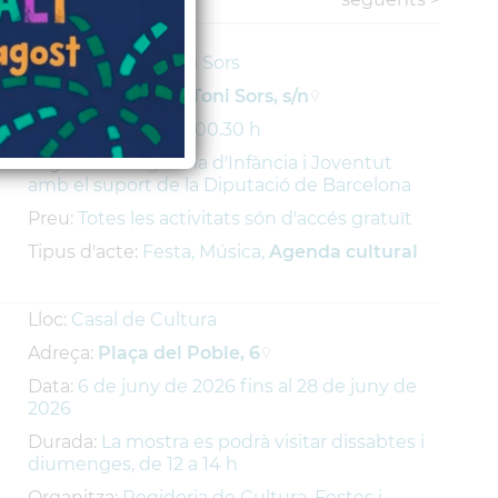
Lloc:
Avinguda Toni Sors
Adreça:
Avinguda Toni Sors, s/n
Durada:
De 10.30 a 00.30 h
Organitza:
Regidoria d'Infància i Joventut
amb el suport de la Diputació de Barcelona
Preu:
Totes les activitats són d'accés gratuït
Tipus d'acte:
Festa, Música,
Agenda cultural
Lloc:
Casal de Cultura
Adreça:
Plaça del Poble, 6
Data:
6
de
juny
de
2026
fins al
28
de
juny
de
2026
Durada:
La mostra es podrà visitar dissabtes i
diumenges, de 12 a 14 h
Organitza:
Regidoria de Cultura, Festes i