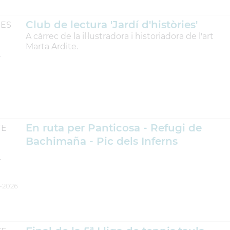
Club de lectura 'Jardí d'històries'
ES
A càrrec de la il·lustradora i historiadora de l'art
Marta Ardite.
L
En ruta per Panticosa - Refugi de
TE
Bachimaña - Pic dels Inferns
L
-2026