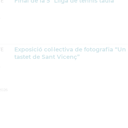
Final de la 5ª Lliga de tennis taula
TE
L
Exposició col·lectiva de fotografia “Un
TE
tastet de Sant Vicenç”
L
-2026