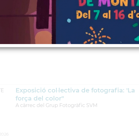
Encén l'estiu!
TE
Una jornada d'activitats adreçades al jovent per
celebrar l´inici de l'estiu
Exposició col·lectiva de fotografia: 'La
TE
força del color"
A càrrec del Grup Fotogràfic SVM
-2026