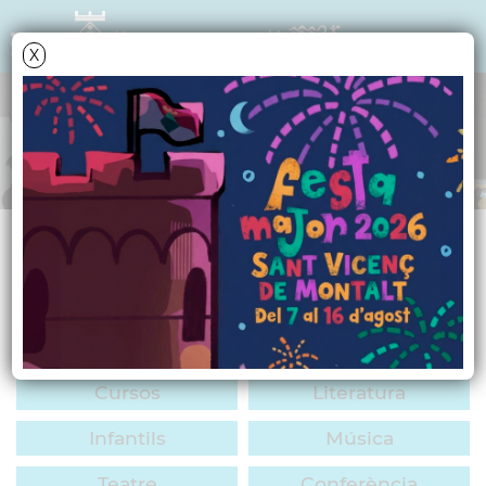
X
AGENDA CULTURAL
ACTIVITATS
TOTES/CAP
Cinema
Dansa
Exposició
Mostra
Festa
Cursos
Literatura
Infantils
Música
Teatre
Conferència