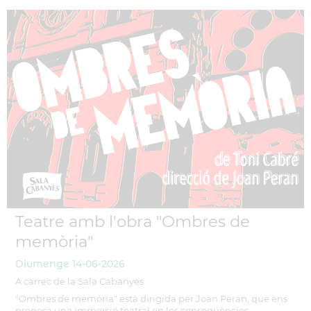
Teatre amb l'obra "Ombres de
memòria"
Diumenge
14-06-2026
A càrrec de la Sala Cabanyes
"Ombres de memòria" està dirigida per Joan Peran, que ens
proposa una immersió teatral en les conseqüències