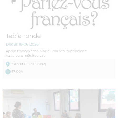
Table ronde
Dijous
18-06-2026
Aprèn francès amb Marie Chauvin Inscripcions:
b.st.vicensm@diba.cat
Centre Cívic El Gorg
17:00h