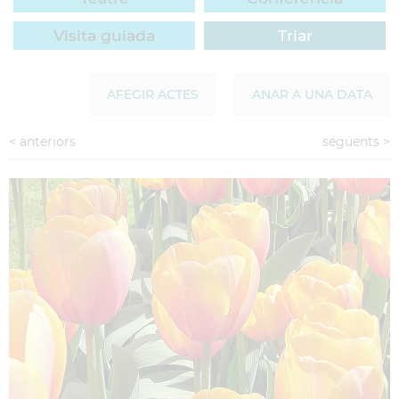
Visita guiada
Triar
AFEGIR ACTES
ANAR A UNA DATA
<
anteriors
següents
>