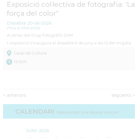
Exposició col·lectiva de fotografia: 'La
força del color"
Dissabte
20-06-2026
(
*fins al 28-6-2026
)
A càrrec del Grup Fotogràfic SVM
L'exposició s’inaugura el dissabte 6 de juny a les 12 del migdia.
Casal de Cultura
12:00h
<
anteriors
següents
>
CALENDARI
Seleccionant una data en concret
JUNY 2026