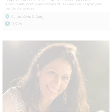
emocionals, polítiques i socials de la Guerra civil espanyola.
venda d'entrades
Centre Cívic El Gorg
18:00h