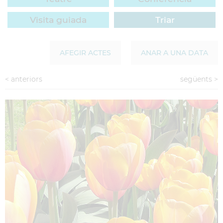
Visita guiada
Triar
AFEGIR ACTES
ANAR A UNA DATA
<
anteriors
següents
>