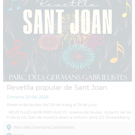
Revetlla popular de Sant Joan
Dimarts
23-06-2026
Reserva de taules: del 29 de maig al 19 de juny
REVETLLES AMB PRECAUCIÓ reserva de taules A partir de les
11 de la nit, ball de revetlla obert a tothom amb DJ Straw&Berry.
Parc dels Germans Gabrielistes