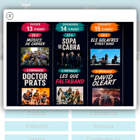
X
AGENDA CULTURAL
ACTIVITATS
TOTES/CAP
Cinema
Dansa
Exposició
Mostra
Festa
Cursos
Literatura
Infantils
Música
Teatre
Conferència