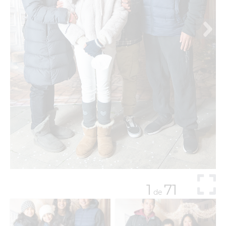
1
71
de