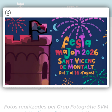
X
ÀLBUMS DE FOTOS
Vas passar pel
Fotocall de la 9a Fira
de Nadal?
Troba't a la galeria d'imatges!
Fotos realitzades pel Grup Fotogràfic SVM