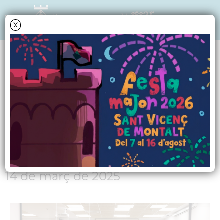
X
Data i hora oficial: 05-08-2026 21:59:44
ÀLBUMS DE FOTOS
Visita oficial de la
consellera Alícia
Romero
14 de març de 2025