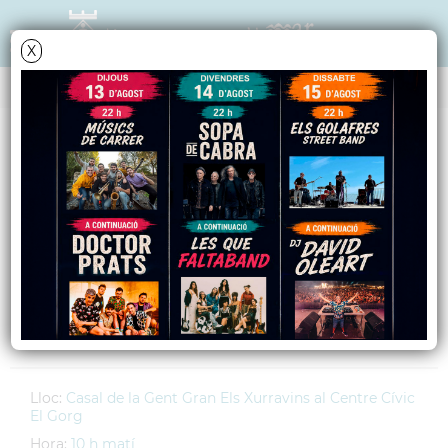
X
AGENDA
Dimarts
29
maig
2007
Exposició de treballs
de Patchwork
Fins al 31 de maig
Lloc:
Casal de la Gent Gran Els Xurravins al Centre Cívic
El Gorg
Hora:
10 h matí