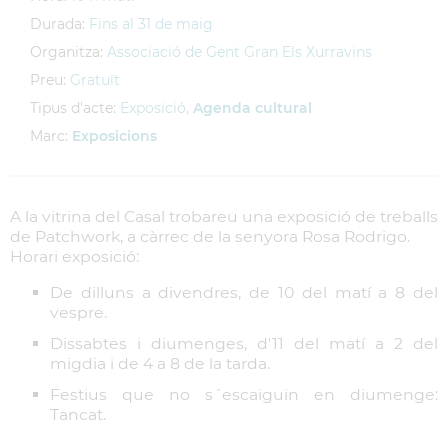
Durada:
Fins al 31 de maig
Organitza:
Associació de Gent Gran Els Xurravins
Preu:
Gratuït
Tipus d'acte:
Exposició,
Agenda cultural
Marc:
Exposicions
A la vitrina del Casal trobareu una exposició de treballs
de Patchwork, a càrrec de la senyora Rosa Rodrigo.
Horari exposició:
De dilluns a divendres, de 10 del matí a 8 del
vespre.
Dissabtes i diumenges, d'11 del matí a 2 del
migdia i de 4 a 8 de la tarda.
Festius que no s´escaiguin en diumenge:
Tancat.