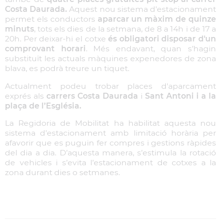
Costa Daurada
.
Aquest nou sistema d’estacionament
permet els conductors
aparcar un màxim de quinze
minuts
, tots els dies de la setmana, de 8 a 14h i de 17 a
20h. Per deixar-hi el cotxe
és obligatori disposar d'un
comprovant horari
. Més endavant, quan s’hagin
substituït les actuals màquines expenedores de zona
blava, es podrà treure un tiquet.
Actualment podeu trobar places d'aparcament
exprés als
carrers Costa Daurada
i
Sant Antoni i a la
plaça de l’Església.
La Regidoria de Mobilitat ha habilitat aquesta nou
sistema d’estacionament amb limitació horària per
afavorir que es puguin fer compres i gestions ràpides
del dia a dia. D’aquesta manera, s’estimula la rotació
de vehicles i s’evita l’estacionament de cotxes a la
zona durant dies o setmanes.