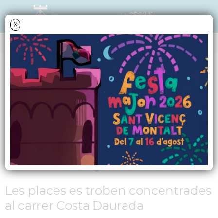
X
NOTÍCIES - ACTUALITAT
Noves places
gratuïtes
d'aparcament exprés
a Montaltpark
Les places es troben concentrades
al carrer Costa Daurada