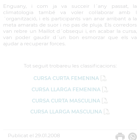
Enguany, i com ja va succeir l´any passat, la
climatologia també va voler col·laborar amb l
´organització, i els participants van anar arribant a la
meta amarats de suor i no pas de pluja. Els corredors
van rebre un Maillot d´obsequi i, en acabar la cursa,
van poder gaudir d´un bon esmorzar que els va
ajudar a recuperar forces.
Tot seguit trobareu les classificacions:
CURSA CURTA FEMENINA
CURSA LLARGA FEMENINA
CURSA CURTA MASCULINA
CURSA LLARGA MASCULINA
Publicat el
29.01.2008