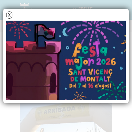
X
NOTÍCIES - ACTUALITAT
Rècord de
participants a la 7a
Montaltbike B.T.T.