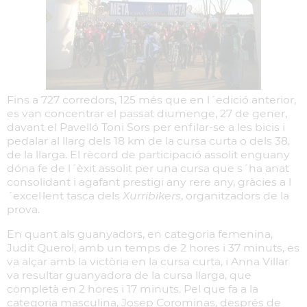
Fins a 727 corredors, 125 més que en l´edició anterior,
es van concentrar el passat diumenge, 27 de gener,
davant el Pavelló Toni Sors per enfilar-se a les bicis i
pedalar al llarg dels 18 km de la cursa curta o dels 38,
de la llarga. El rècord de participació assolit enguany
dóna fe de l´èxit assolit per una cursa que s´ha anat
consolidant i agafant prestigi any rere any, gràcies a l
´excel·lent tasca dels
Xurribikers
, organitzadors de la
prova.
En quant als guanyadors, en categoria femenina,
Judit Querol, amb un temps de 2 hores i 37 minuts, es
va alçar amb la victòria en la cursa curta, i Anna Villar
va resultar guanyadora de la cursa llarga, que
completà en 2 hores i 17 minuts. Pel que fa a la
categoria masculina, Josep Corominas, després de