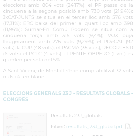
eleccions amb 804 vots (24,17%); el PP passa de la
cinquena a la segona posició amb 730 vots (21,94%);
JxCAT-JUNTS se situa en el tercer lloc amb 576 vots
(17,31%); ERC baixa del primer al quart lloc amb 398
(11,96%); Sumar-En Comú Podem se situa com a
cinquena força amb 315 vots (9,4%); VOX puja
lleugerament amb 276 vots (9,29%); el PDeCAT (92
vots), la CUP (48 vots), el PACMA (35 vots), RECORTES 0
(6 vots) el PCTC (4 vots) i FRENTE OBRERO (1 vot) es
queden per sota del 5%.
A Sant Vicenç de Montalt s'han comptabilitzat 32 vots
nuls i 41 en blanc.
ELECCIONS GENERALS 23 J - RESULTATS GLOBALS -
CONGRÉS
Resultats 23J_globals
Fitxer:
resultats_23J_global.pdf