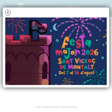
X
NOTÍCIES - ACTUALITAT
El PSC guanya les
eleccions generals a
Sant Vicenç de
Montalt