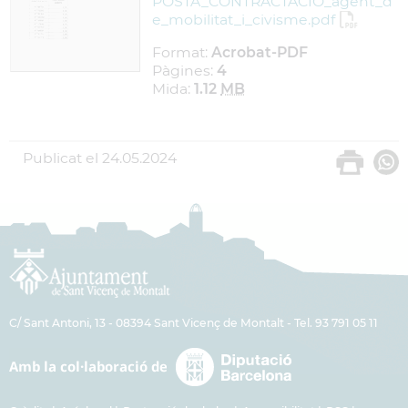
POSTA_CONTRACTACIO_agent_d
e_mobilitat_i_civisme.pdf
Format:
Acrobat-PDF
Pàgines:
4
Mida:
1.12
MB
Publicat el
24.05.2024
C/ Sant Antoni, 13 - 08394 Sant Vicenç de Montalt - Tel. 93 791 05 11