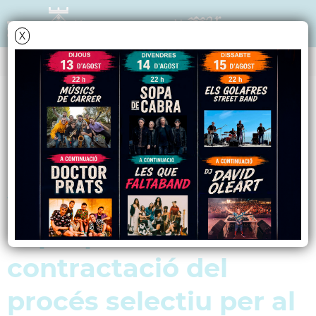
X
NOTÍCIES - ACTUALITAT
Publiquem els
resultats de la
valoració de mèrits i
la proposta de
contractació del
procés selectiu per al