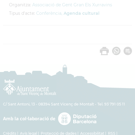
Organitza:
Associació de Gent Gran Els Xurravins
Tipus d'acte:
Conferència,
Agenda cultural
C/ Sant Antoni, 13 - 08394 Sant Vicenç de Montalt - Tel. 93 791 05 11
Crèdits
Avís legal
Protecció de dades
Accessibilitat
RSS