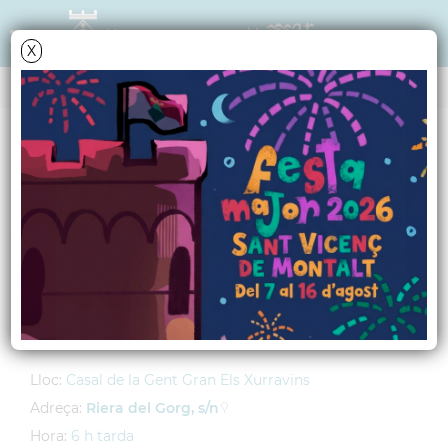
X
AGENDA
Divendres
20
setembre
2024
Xerrada: Els bancs
A càrrec de la comunicadora Conxi Fa
r
Lloc:
Casal de la Gent Gran Els Xurravins
Adreça:
Riera del Gorg, s/n
Hora:
6 h tarda