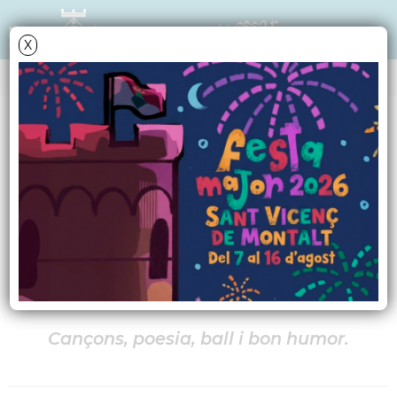
X
AGENDA
Dimecres
18
desembre
2024
Brindis de Nadal dels
'Xurravins'
Cançons, poesia, ball i bon humor.