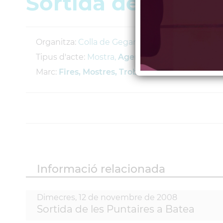
Sortida de la Col
Organitza:
Colla de Geganters de Sant Vicenç 
Tipus d'acte:
Mostra,
Agenda cultural
Marc:
Fires, Mostres, Trobades
Informació relacionada
Dimecres,
12
de
novembre
de
2008
Sortida de les Puntaires a Batea