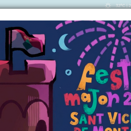
32ºC
|
EIS
ACTUALITAT
VIU