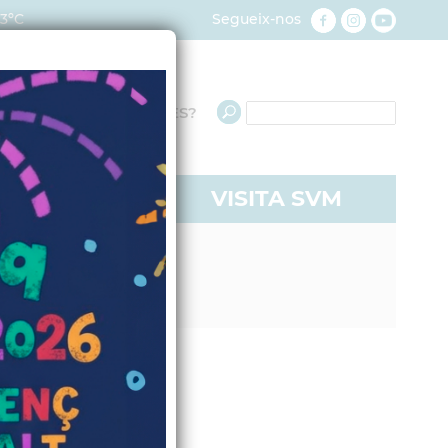
23ºC
Segueix-nos
QUÈ NECESSITES?
RE A SVM
VISITA SVM