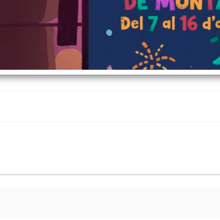
la Gegantera a Moià
de Montalt