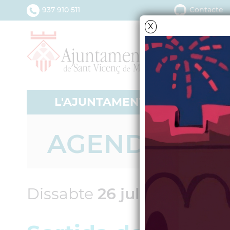
937 910 511
Contacte
X
L'AJUNTAMENT
SERV
AGENDA
Dissabte
26
juliol
2008