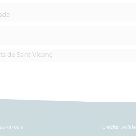
oada
nts de Sant Vicenç
93 791 05 11
Crèdits
Avís l