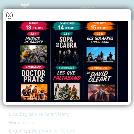
X
AGENDA
Dissabte
9
agost
2008
Brasiliana, en concert
Música brasileira per a flauta i
guitarra
Lloc:
Església de Sant Vicenç
Hora:
10 h nit
Organitza:
Regidoria de Cultura