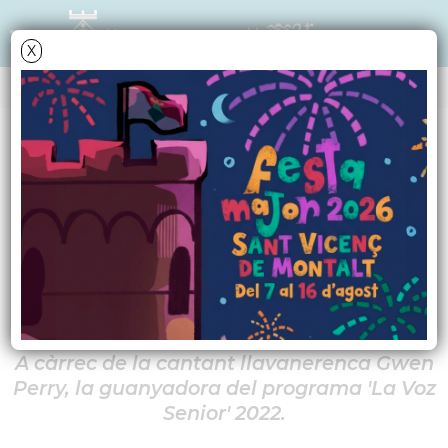
X
AGENDA
Dissabte
28
juny
2025
Concert solidari
contra el càncer
A càrrec de la cantant llavanerenca Gwen
Perry, la guanyadora del programa 'La Voz
Senior' 2022.