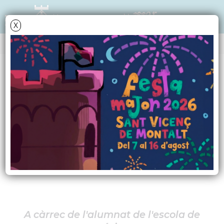
X
AGENDA
Dissabte
14
juny
2025
Concert de final de
curs de L'EMM
L'Oriola
A càrrec de l'alumnat de l'escola de