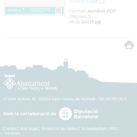
20250630.pdf
Format:
Acrobat-PDF
Pàgines:
3
Mida:
341.17
kB
C/ Sant Antoni, 13 - 08394 Sant Vicenç de Montalt - Tel. 93 791 05 11
Crèdits
Avís legal
Protecció de dades
Accessibilitat
RSS
Intranet