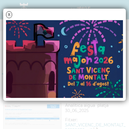
X
QUALITAT DE L'AIGUA DE BANY
Quinzena del 30 de
juny al 13 de juliol de
2025
Analítica aigua platja
30_06_2025
Fitxer:
SANT_VICENC_DE_MONTALT_