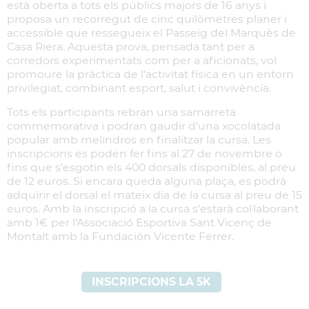
està oberta a tots els públics majors de 16 anys i
proposa un recorregut de cinc quilòmetres planer i
accessible que ressegueix el Passeig del Marquès de
Casa Riera. Aquesta prova, pensada tant per a
corredors experimentats com per a aficionats, vol
promoure la pràctica de l’activitat física en un entorn
privilegiat, combinant esport, salut i convivència.
Tots els participants rebran una samarreta
commemorativa i podran gaudir d’una xocolatada
popular amb melindros en finalitzar la cursa. Les
inscripcions es poden fer fins al 27 de novembre o
fins que s’esgotin els 400 dorsals disponibles, al preu
de 12 euros. Si encara queda alguna plaça, es podrà
adquirir el dorsal el mateix dia de la cursa al preu de 15
euros. Amb la inscripció a la cursa s’estarà col·laborant
amb 1€ per l’Associació Esportiva Sant Vicenç de
Montalt amb la Fundación Vicente Ferrer.
INSCRIPCIONS LA 5K