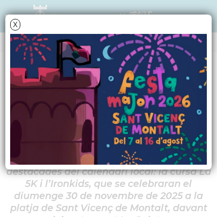
X
NOTÍCIES - ACTUALITAT
Nova edició de la
cursa La 5K i l'Ironkids
Ja estan obertes les inscripcions per
participar en dues cites esportives
destacades del calendari local: la cursa La
5K i l’Ironkids, que se celebraran el
diumenge 30 de novembre de 2025 a la
platja de Sant Vicenç de Montalt, davant