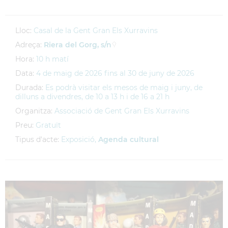
Lloc:
Casal de la Gent Gran Els Xurravins
Adreça:
Riera del Gorg, s/n
Hora:
10 h matí
Data:
4
de
maig
de
2026
fins al
30
de
juny
de
2026
Durada:
Es podrà visitar els mesos de maig i juny, de
dilluns a divendres, de 10 a 13 h i de 16 a 21 h
Organitza:
Associació de Gent Gran Els Xurravins
Preu:
Gratuït
Tipus d'acte:
Exposició,
Agenda cultural