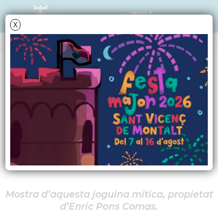
X
AGENDA
Dilluns
4
maig
2026
(
*fins al 30-6-2026
)
Exposició de
Madelman
Mostra d’aquesta joguina mítica, propietat
d’Enric Pons Comas.