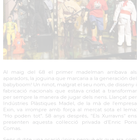
Al maig del 68 el primer madelman arribava als
aparadors, la joguina que marcaria a la generación del
babyboom! Un ninot, malgrat el seu nom, de disseny i
fabricació nacionals que estava cridat a transformar
per sempre la manera de jugar dels nens. Llançat per
Indústries Plàstiques Madel, de la mà de l'empresa
Exin, va irrompre amb força al mercat sota el lema:
“Ho poden tot”. 58 anys després, "Els Xurravns" ens
presenten aquesta col·lecció privada d'Enric Pons
Comas.
Sens dubte una ocasió única perquè els que ara, com