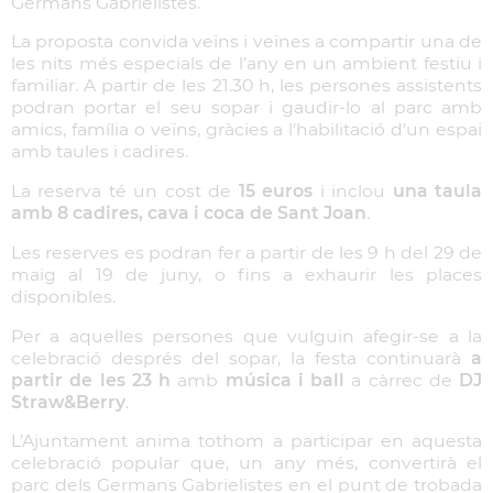
Germans Gabrielistes.
La proposta convida veïns i veïnes a compartir una de
les nits més especials de l’any en un ambient festiu i
familiar. A partir de les 21.30 h, les persones assistents
podran portar el seu sopar i gaudir-lo al parc amb
amics, família o veïns, gràcies a l’habilitació d’un espai
amb taules i cadires.
La reserva té un cost de
15 euros
i inclou
una taula
amb 8 cadires, cava i coca de Sant Joan
.
Les reserves es podran fer a partir de les 9 h del 29 de
maig al 19 de juny, o fins a exhaurir les places
disponibles.
Per a aquelles persones que vulguin afegir-se a la
celebració després del sopar, la festa continuarà
a
partir de les 23 h
amb
música i ball
a càrrec de
DJ
Straw&Berry
.
L’Ajuntament anima tothom a participar en aquesta
celebració popular que, un any més, convertirà el
parc dels Germans Gabrielistes en el punt de trobada