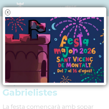
X
NOTÍCIES - ACTUALITAT
Obrim les reserves
per celebrar la
revetlla de Sant Joan
al parc dels Germans
Gabrielistes
La festa començarà amb sopar