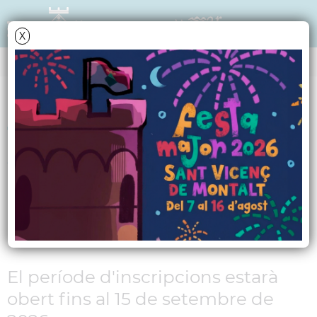
X
NOTÍCIES - ACTUALITAT
Torna el Maresmusic
2026, el Concurs de
Música Jove del
Maresme
El període d'inscripcions estarà
obert fins al 15 de setembre de