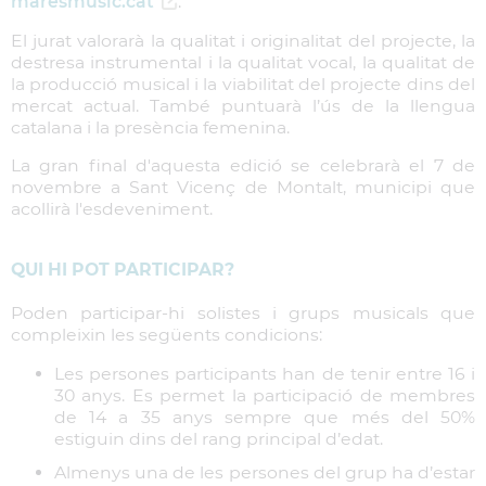
maresmusic.cat
.
El jurat valorarà la qualitat i originalitat del projecte, la
destresa instrumental i la qualitat vocal, la qualitat de
la producció musical i la viabilitat del projecte dins del
mercat actual. També puntuarà l’ús de la llengua
catalana i la presència femenina.
La gran final d'aquesta edició se celebrarà el 7 de
novembre a Sant Vicenç de Montalt, municipi que
acollirà l'esdeveniment.
QUI HI POT PARTICIPAR?
Poden participar-hi solistes i grups musicals que
compleixin les següents condicions:
Les persones participants han de tenir entre 16 i
30 anys. Es permet la participació de membres
de 14 a 35 anys sempre que més del 50%
estiguin dins del rang principal d’edat.
Almenys una de les persones del grup ha d’estar