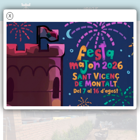
X
NOTÍCIES - ACTUALITAT
Renovem el verd del
parc de Can Ripoll