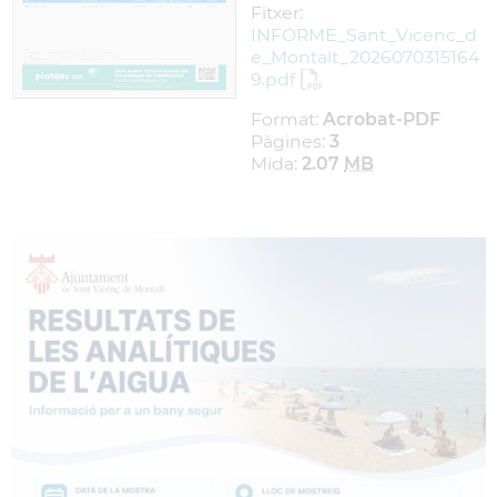
Fitxer:
INFORME_Sant_Vicenc_d
e_Montalt_2026070315164
9.pdf
Format:
Acrobat-PDF
Pàgines:
3
Mida:
2.07
MB