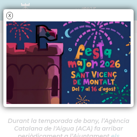
X
NOTÍCIES - ACTUALITAT
Una setmana més, la
qualitat de l'aigua de
la platja és excel·lent
Durant la temporada de bany, l’Agència
Catalana de l'Aigua (ACA) fa arribar
periòdicament a l’Ajuntament
els