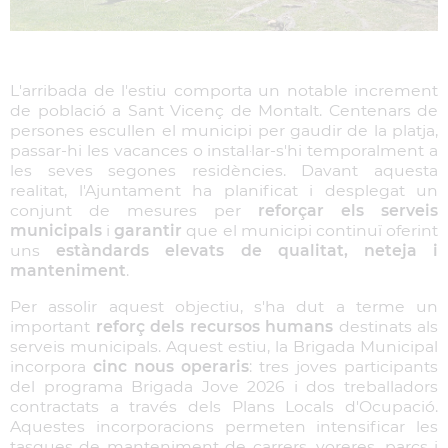
L'arribada de l'estiu comporta un notable increment
de població a Sant Vicenç de Montalt. Centenars de
persones escullen el municipi per gaudir de la platja,
passar-hi les vacances o instal·lar-s'hi temporalment a
les seves segones residències. Davant aquesta
realitat, l'Ajuntament ha planificat i desplegat un
conjunt de mesures per
reforçar els serveis
municipals
i
garantir
que el municipi continuï oferint
uns
estàndards elevats de qualitat, neteja i
manteniment
.
Per assolir aquest objectiu, s'ha dut a terme un
important
reforç dels recursos humans
destinats als
serveis municipals. Aquest estiu, la Brigada Municipal
incorpora
cinc nous operaris
: tres joves participants
del programa Brigada Jove 2026 i dos treballadors
contractats a través dels Plans Locals d'Ocupació.
Aquestes incorporacions permeten intensificar les
tasques de manteniment de carrers, voreres, parcs i