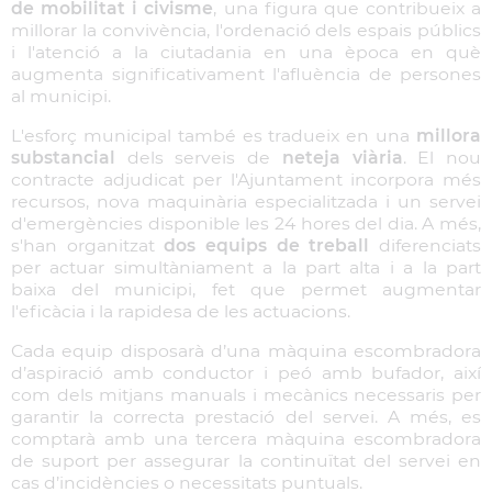
de mobilitat i civisme
, una figura que contribueix a
millorar la convivència, l'ordenació dels espais públics
i l'atenció a la ciutadania en una època en què
augmenta significativament l'afluència de persones
al municipi.
L'esforç municipal també es tradueix en una
millora
substancial
dels serveis de
neteja viària
. El nou
contracte adjudicat per l'Ajuntament incorpora més
recursos, nova maquinària especialitzada i un servei
d'emergències disponible les 24 hores del dia. A més,
s'han organitzat
dos equips de treball
diferenciats
per actuar simultàniament a la part alta i a la part
baixa del municipi, fet que permet augmentar
l'eficàcia i la rapidesa de les actuacions.
Cada equip disposarà d’una màquina escombradora
d’aspiració amb conductor i peó amb bufador, així
com dels mitjans manuals i mecànics necessaris per
garantir la correcta prestació del servei. A més, es
comptarà amb una tercera màquina escombradora
de suport per assegurar la continuïtat del servei en
cas d’incidències o necessitats puntuals.