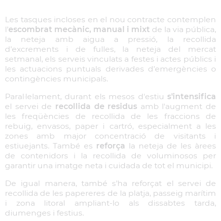
Les tasques incloses en el nou contracte contemplen
l’
escombrat mecànic, manual i mixt
de la via pública,
la neteja amb aigua a pressió, la recollida
d’excrements i de fulles, la neteja del mercat
setmanal, els serveis vinculats a festes i actes públics i
les actuacions puntuals derivades d’emergències o
contingències municipals.
Paral·lelament, durant els mesos d'estiu
s'intensifica
el servei de
recollida de residus
amb l'augment de
les freqüències de recollida de les fraccions de
rebuig, envasos, paper i cartró, especialment a les
zones amb major concentració de visitants i
estiuejants. També es
reforça
la neteja de les àrees
de contenidors i la recollida de voluminosos per
garantir una imatge neta i cuidada de tot el municipi.
De igual manera, també s’ha reforçat el servei de
recollida de les papereres de la platja, passeig marítim
i zona litoral ampliant-lo als dissabtes tarda,
diumenges i festius.