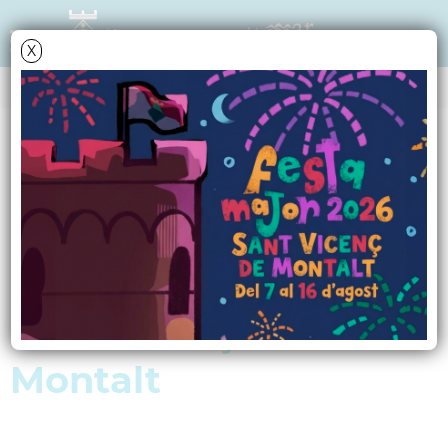
X
NOTÍCIES - ACTUALITAT
Més recursos i més
serveis per garantir
un estiu de qualitat a
Sant Vicenç de
Montalt