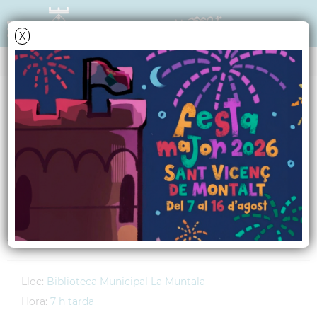
X
AGENDA
Divendres
21
novembre
2008
Round tables en
anglès
Activitat suspesa
Lloc:
Biblioteca Municipal La Muntala
Hora:
7 h tarda