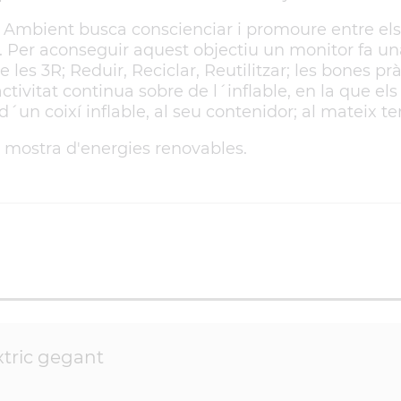
i Ambient busca conscienciar i promoure entre el
 Per aconseguir aquest objectiu un monitor fa un
 les 3R; Reduir, Reciclar, Reutilitzar; les bones pr
activitat continua sobre de l´inflable, en la que els
´un coixí inflable, al seu contenidor; al mateix t
 mostra d'energies renovables.
èxtric gegant