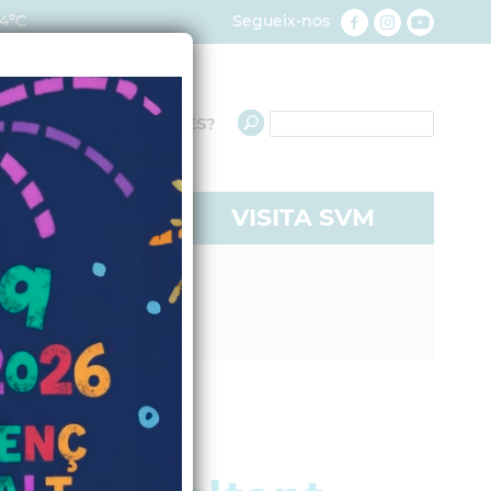
4ºC
Segueix-nos
QUÈ NECESSITES?
RE A SVM
VISITA SVM