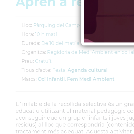
Aprèn a reclicar 
Lloc:
Pàrquing del Camp Municipal de Futbol
Hora:
10 h matí
Durada:
De 10 del matí a 2/4 de 3 de la tarda
Organitza:
Regidoria de Medi Ambient en col·l
Preu:
Gratuït
Tipus d'acte:
Festa,
Agenda cultural
Marcs:
Oci Infantil
,
Fem Medi Ambient
L´inflable de la recollida selectiva és un gr
educatiu utilitzant el material pedagògic c
aconseguir que un grup d´infants i joves jug
residus) al lloc que correspondria (contenidor
tractament més adequat. Aquesta activitat pre