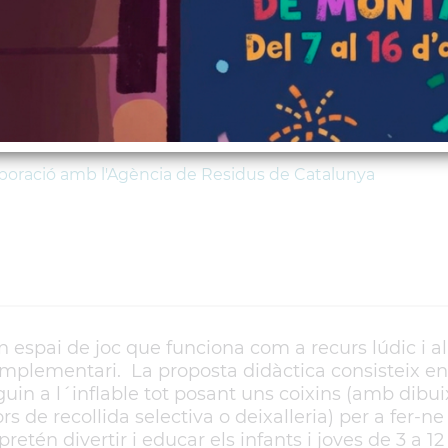
al mateix temps que 
aboració amb l'Agència de Residus de Catalunya
an espai de joc que funciona com a recurs lúdic i a
omplementari. La proposta didàctica consisteix en
uin a l´inflable tot posant uns coixins (amb dibu
s de recollida selectiva o deixalleria) per a fer-ne 
tén divertir i educar els infants i joves de 3 a 12