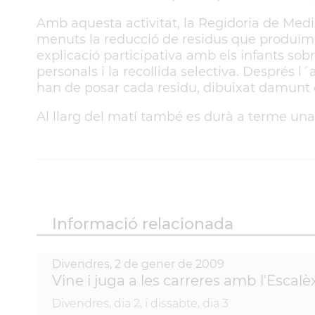
Amb aquesta activitat, la Regidoria de Med
menuts la reducció de residus que produïm.
explicació participativa amb els infants sobre
personals i la recollida selectiva. Després l´
han de posar cada residu, dibuixat damunt d
Al llarg del matí també es durà a terme una
Informació relacionada
Divendres,
2
de
gener
de
2009
Vine i juga a les carreres amb l'Escal
Divendres, dia 2, i dissabte, dia 3