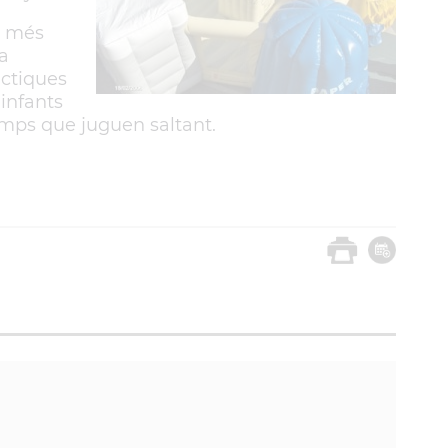
s més
a
àctiques
 infants
emps que juguen saltant.