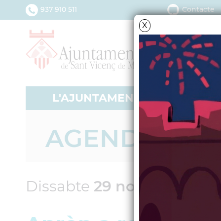
937 910 511
Contacte
X
L'AJUNTAMENT
SERV
AGENDA
Dissabte
29
novembre
20