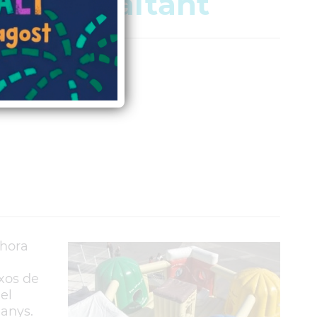
jugues saltant
lhora
ixos de
el
 anys.