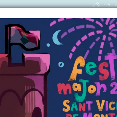
32ºC
|
2
EIS
ACTUALITAT
VIU
08