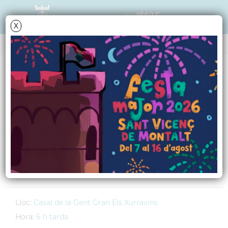
X
AGENDA
Dimecres
11
març
2009
Xerrada-col·loqui:
Teràpies naturals
A càrrec de la Sra. Marta Varcàs
Lloc:
Casal de la Gent Gran Els Xurravins
Hora:
6 h tarda