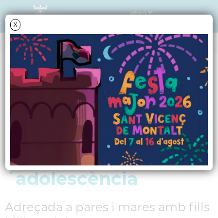
X
AGENDA
Dimarts
6
octubre
2009
Xerrada-taller: Els
canvis: la sexualitat i l
´afectivitat a l
´adolescència
Adreçada a pares i mares amb fills