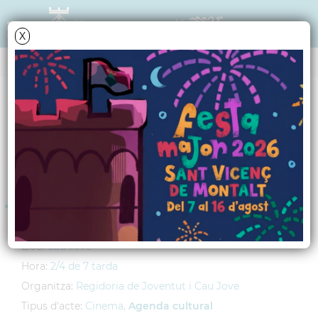
X
AGENDA
Dissabte
6
març
2010
Cicle de cinema
juvenil: "Hancock"
Lloc:
Cau Jove
Hora:
2/4 de 7 tarda
Organitza:
Regidoria de Joventut i Cau Jove
Tipus d'acte:
Cinema,
Agenda cultural