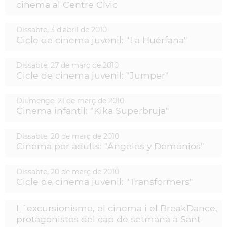
cinema al Centre Cívic
Dissabte,
3
d'
abril
de
2010
Cicle de cinema juvenil: "La Huérfana"
Dissabte,
27
de
març
de
2010
Cicle de cinema juvenil: "Jumper"
Diumenge,
21
de
març
de
2010
Cinema infantil: "Kika Superbruja"
Dissabte,
20
de
març
de
2010
Cinema per adults: "Ángeles y Demonios"
Dissabte,
20
de
març
de
2010
Cicle de cinema juvenil: "Transformers"
L´excursionisme, el cinema i el BreakDance,
protagonistes del cap de setmana a Sant