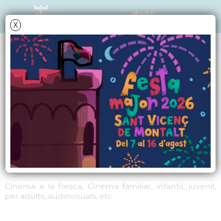
X
MARCS
Tot cinema
Cinema a la fresca, Cinema
familiar, infantil, juvenil, per adults,
audiovisuals, etc.
Cinema a la fresca, Cinema familiar, infantil, juvenil,
per adults, audiovisuals, etc.