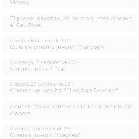
Vicenç
El proper dissabte, 20 de març, més cinema
al Cau Jove
Dissabte,
6
de
març
de
2010
Cicle de cinema juvenil: "Hancock"
Diumenge,
21
de
febrer
de
2010
Cinema infantil: "Up"
Dissabte,
20
de
febrer
de
2010
Cinema per adults: "El código Da Vinci"
Aquest cap de setmana el Cívic s´omple de
cinema
Dissabte,
13
de
febrer
de
2010
Cinema juvenil: "Frágiles"