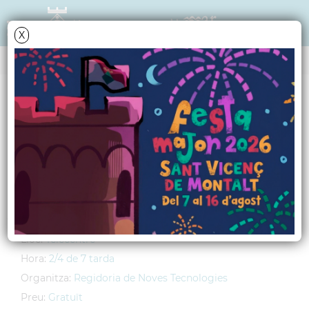
X
AGENDA
Dilluns
26
abril
2010
Curs d'informàtica
avançada
Lloc:
Telecentre
Hora:
2/4 de 7 tarda
Organitza:
Regidoria de Noves Tecnologies
Preu:
Gratuït