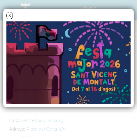
X
AGENDA
Diumenge
14
novembre
2010
Cinema infantil "Nico,
el reno que quería
volar"
Lloc:
Centre Cívic El Gorg
Adreça:
Riera del Gorg, s/n